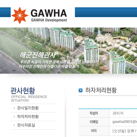
관리자
gawha0803@n
[오션빌] 정류