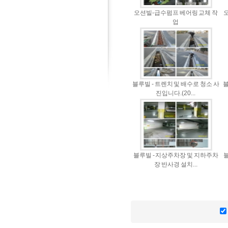
오션빌-급수펌프 베어링 교체 작
오
업
블루빌 - 트렌치 및 배수로 청소 사
블
진입니다.(20...
블루빌 - 지상주차장 및 지하주차
블
장 반사경 설치...